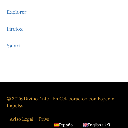
Explorer
Firefox
Safari
Si tiene dudas sobre esta política de cookies,
puede contactar con Divino Tinto
en info@divinotinto.com
© 2026 DivinoTinto | En Colaboración con Espacio
Impulsa
Aviso Legal
Privacidad
Cookies
Contacto
Español
English (UK)